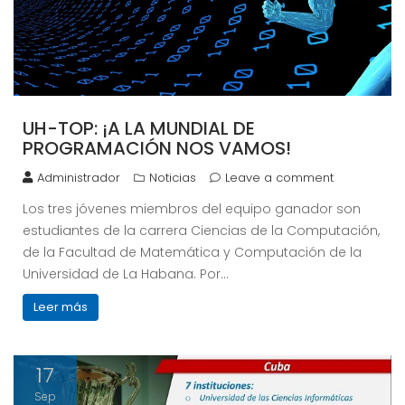
UH-TOP: ¡A LA MUNDIAL DE
PROGRAMACIÓN NOS VAMOS!
Administrador
Noticias
Leave a comment
Los tres jóvenes miembros del equipo ganador son
estudiantes de la carrera Ciencias de la Computación,
de la Facultad de Matemática y Computación de la
Universidad de La Habana. Por…
Leer más
17
Sep